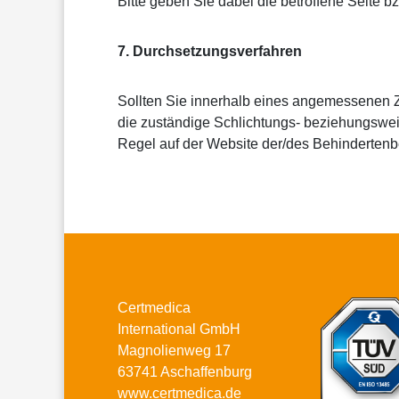
Bitte geben Sie dabei die betroffene Seite b
7. Durchsetzungsverfahren
Sollten Sie innerhalb eines angemessenen Zei
die zuständige Schlichtungs- beziehungswei
Regel auf der Website der/des Behinderten
Certmedica
International GmbH
Magnolienweg 17
63741 Aschaffenburg
www.certmedica.de